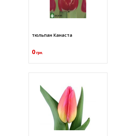
тюльпан Канаста
0
грн.