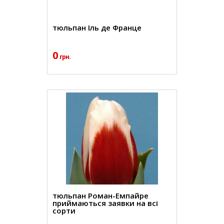
тюльпан Іль де Франце
0
грн.
тюльпан Роман-Емпайре
приймаються заявки на всі
сорти