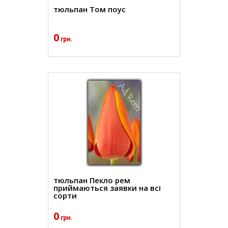
тюльпан Том поус
0
грн.
тюльпан Пекло рем
приймаються заявки на всі
сорти
0
грн.