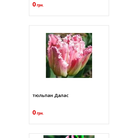
0
грн.
тюльпан Далас
0
грн.