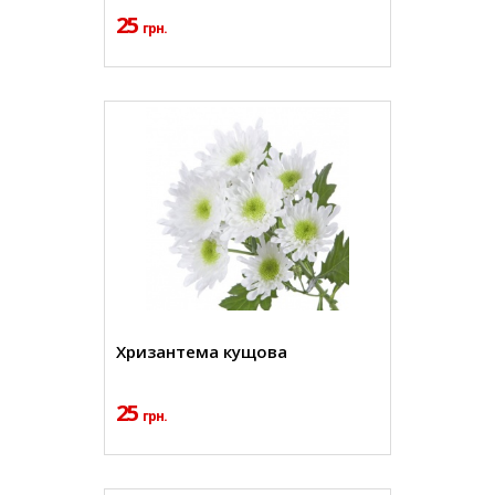
25
грн.
Хризантема кущова
25
грн.