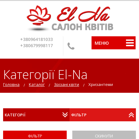
+380964181033
МЕНЮ
+380679998117
Категорії El-Na
Головна
Каталог
Зрізані квіти
Хризантеми
КАТЕГОРІЇ
ФІЛЬТР
СКИНУТИ