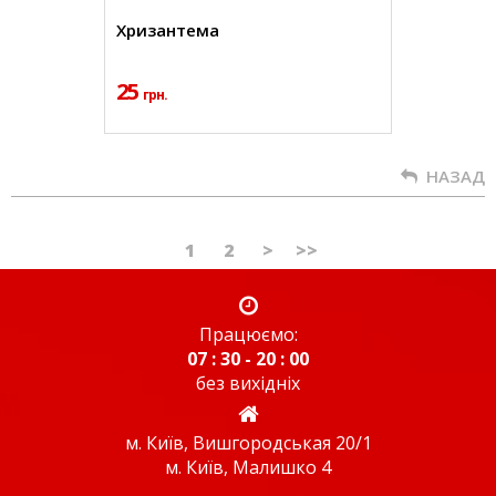
Хризантема
25
грн.
НАЗАД
1
2
>
>>
Працюємо:
07 : 30 - 20 : 00
без вихідніх
м. Київ, Вишгородськая 20/1
м. Київ, Малишко 4